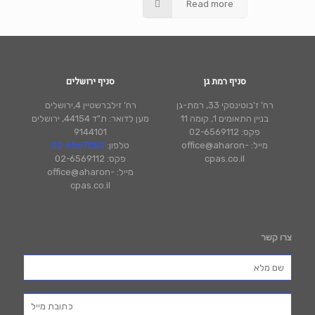
Read more
סניף רמת גן
סניף ירושלים
רח’ ז'בוטינסקי 33, רמת-גן
רח’ זילברשטיין 4,ירושלים
בניין התאומים 1, קומה 11
מען לדואר: ת"ד 44154, ירושלים
פקס: 02-6569112
9144101
מייל: office@aharon-
טלפון:
02-6567050
cpas.co.il
פקס: 02-6569112
מייל: office@aharon-
cpas.co.il
צרו קשר