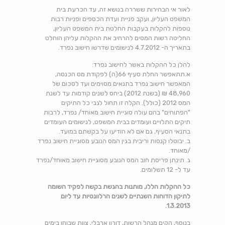
לאור אי הבהירות ששררה בנושא זה, עד הכרעת בית
המשפט העליון, ועקב פניית ועדת הכספים ופניות רבות
נוספות להקלות בעקבות החלטת בית המשפט העליון,
החליטה רשות המסים להרחיב את ההקלות עליהן הוחלט
בתאריך ה- 4.7.2012 לנישומים שדרשו חישוב נפרד.
להלן כל ההקלות באשר לחישוב נפרד:
א.תתאפשר החלת סעיף 66(ה) לפקודת מס הכנסה,
המאפשר חישוב נפרד בתנאים מסוימים ועד לסכום של
48,960 ₪ (בשנת 2012) ביחס לשנים קודמות עד לשנת
המס 2012 (כולל). הקלה זו תחול לגבי כל התיקים
"הפתוחים" בהם עולה סוגיית חישוב מאוחד/ נפרד, לרבות
תיקים התלויים ועומדים בבית המשפט, לנישומים העומדים
בתנאי הסעיף, גם אם לא הודיעו על בקשתם במועד.
ב. יבוטלו קנסות וריבית בגין המס הנובע מסוגיית חישוב נפרד
/מאוחד.
ג. תינתן פריסת חוב המס הנובע מסוגיית חישוב מאוחד/נפרד
עד ל- 12 תשלומים.
כל ההקלות הללו, מותנות בהגשת בקשה לפקיד השומה
לתיקון הדוחות השנתיים לשנים הרלוונטיות עד ליום
1.3.2013.
בנוסף, הקים מנהל הרשות, דורון ארבלי, צוות שבוחן בימים