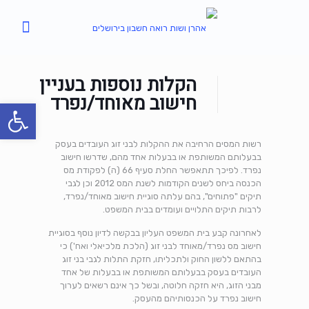
הקלות נוספות בעניין
חישוב מאוחד/נפרד
פתח סרגל
רשות המסים הרחיבה את ההקלות לבני זוג העובדים בעסק
בבעלותם המשותפת או בבעלות אחד מהם, שדרשו חישוב
נפרד. לפיכך תתאפשר החלת סעיף 66 (ה) לפקודת מס
הכנסה ביחס לשנים הקודמות לשנת המס 2012 וכן לגבי
תיקים "פתוחים", בהם עלתה סוגיית חישוב מאוחד/נפרד,
לרבות תיקים התלויים ועומדים בבית המשפט.
לאחרונה קבע בית המשפט העליון בבקשה לדיון נוסף בסוגיית
חישוב מס נפרד/מאוחד לבני זוג (הלכת מלכיאלי ואח') כי
בהתאם ללשון החוק ולתכליתו, חזקת התלות לגבי בני זוג
העובדים בעסק בבעלותם המשותפת או בבעלות של אחד
מבני הזוג, היא חזקה חלוטה, ובשל כך אינם רשאים לערוך
חישוב נפרד על הכנסותיהם מהעסק.