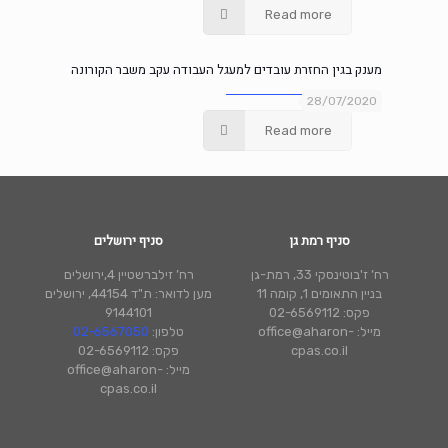
Read more
מענק בגין החזרת עובדים למעגל העבודה עקב משבר הקורונה
28/07/2020
Read more
סניף רמת גן
סניף ירושלים
רח’ ז'בוטינסקי 33, רמת-גן
רח’ זילברשטיין 4,ירושלים
בניין התאומים 1, קומה 11
מען לדואר: ת"ד 44154, ירושלים
פקס: 02-6569112
9144101
מייל: office@aharon-
טלפון:
02-6567050
cpas.co.il
פקס: 02-6569112
מייל: office@aharon-
cpas.co.il