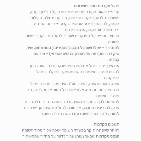
ניהול מערכת ספרי חשבונות
על פי הוראות פקודת מס הכנסה חובה על כל בעל עסק
ומשלח יד לנהל פנקסי חשבונות, מיד עם תחילת פעילות
העסק, לפי הכללים וההוראות שקבע נציב מס הכנסה
ובהתאם לסוג העסק או משלח היד.
פרטים נוספים על הפנקסים שעליך לנהל ניתן לקבל במשרד
השומה.
להזכירך – יש לרשום כל תקבול בספרים ( כמו: מזומן, שיק
שיק דחוי, מקדמה על חשבון, כרטיס אשראי) – מיד עם
קבלתו.
אם אינך יכול לנהל את הפנקסים שנקבעו בהוראות, ניתן
להגיש לפקיד השומה בקשה מנומקת להקלה בניהול
הפנקסים.
עוסק פטור או עוסק זעיר במע"מ אינו פטור מחובת ניהול
פנקסים למס הכנסה, אלא אם קיבל פטור או הקלה בכתב
מפקיד השומה.
לתשומת לבך, במקרים מסוימים כגון השכרת דירה למגורים
או קבלת ריבית מהבנק, אין חובה לנהל פנקסים, אך יש חובה
לדווח על כך בסוף השנה עם הגשת הדו"ח השנתי.
תשלום מקדמות
​לאחר שייפתח תיקך במשרד השומה ישלח אליך פקיד השומה
פנקס מקדמות
שבאמצעותו עליך לדווח על מחזור עסקאותיך