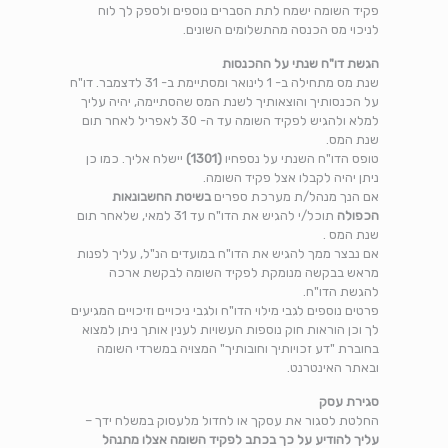
פקיד השומה ישמח לתת הסברים נוספים ולספק לך לוח
לניכוי מס הכנסה מהתשלומים השונים.
הגשת דו"ח שנתי על ההכנסות
שנת מס מתחילה ב- ‎1 לינואר ומסתיימת ב- ‎31 לדצמבר. דו"ח
על הכנסותיך והוצאותיך לשנת המס שהסתיימה, יהיה עליך
למלא ולהגיש לפקיד השומה עד ה- ‎30 לאפריל לאחר תום
שנת המס.
טופס הדו"ח השנתי על נספחיו
(‎1301)
יישלח אליך. כמו כן
ניתן יהיה לקבלו אצל פקיד השומה.
אם הנך מנהל/ת מערכת ספרים
בשיטת החשבונאות
הכפולה
תוכל/י להגיש את הדו"ח עד ‎31 למאי, שלאחר תום
שנת המס .
אם נבצר ממך להגיש את הדו"ח במועדים הנ"ל, עליך לפנות
מראש בבקשה מנומקת לפקיד השומה לבקשת ארכה
להגשת הדו"ח.
פרטים נוספים לגבי מילוי הדו"ח ולגבי ניכויים וזיכויים המגיעים
לך וכן הוראות חוק נוספות העשויות לענין אותך ניתן למצוא
בחוברת "דע זכויותיך וחובותיך" המצויה במשרדי השומה
ובאתר האינטרנט.
סגירת עסק
החלטת לסגור את עסקך או לחדול מלעסוק במשלח ידך –
עליך להודיע על כך בכתב לפקיד השומה אצלו מתנהל