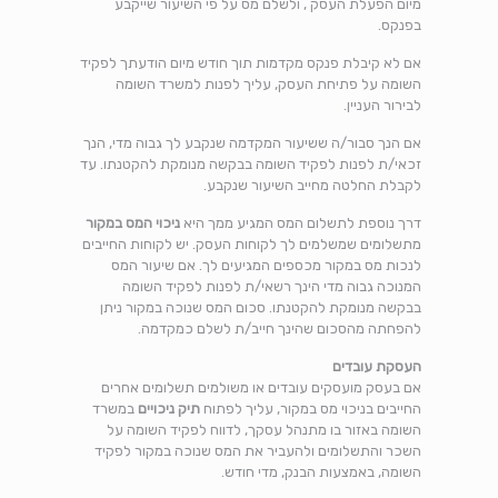
מיום הפעלת העסק , ולשלם מס על פי השיעור שייקבע
בפנקס.
אם לא קיבלת פנקס מקדמות תוך חודש מיום הודעתך לפקיד
השומה על פתיחת העסק, עליך לפנות למשרד השומה
לבירור העניין.
אם הנך סבור/ה ששיעור המקדמה שנקבע לך גבוה מדי, הנך
זכאי/ת לפנות לפקיד השומה בבקשה מנומקת להקטנתו. עד
לקבלת החלטה מחייב השיעור שנקבע.
דרך נוספת לתשלום המס המגיע ממך היא
ניכוי המס במקור
מתשלומים שמשלמים לך לקוחות העסק. יש לקוחות החייבים
לנכות מס במקור מכספים המגיעים לך. אם שיעור המס
המנוכה גבוה מדי הינך רשאי/ת לפנות לפקיד השומה
בבקשה מנומקת להקטנתו. סכום המס שנוכה במקור ניתן
להפחתה מהסכום שהינך חייב/ת לשלם כמקדמה.
העסקת עובדים
​אם בעסק מועסקים עובדים או משולמים תשלומים אחרים
החייבים בניכוי מס במקור, עליך לפתוח
תיק ניכויים
במשרד
השומה באזור בו מתנהל עסקך, לדווח לפקיד השומה על
השכר והתשלומים ולהעביר את המס שנוכה במקור לפקיד
השומה, באמצעות הבנק, מדי חודש.