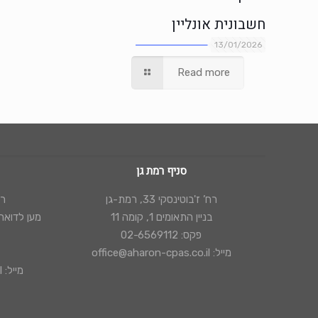
חשבונית אונליין
13/01/2026
Read more
סניף רמת גן
רח’ ז'בוטינסקי 33, רמת-גן
רח’
בניין התאומים 1, קומה 11
מען לדואר: ת"ד 44154, י
פקס: 02-6569112
מייל: office@aharon-cpas.co.il
מייל: office@aharon-cpas.co.il