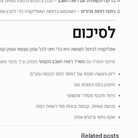
בדיקה תקופתית עם רואה חשבון
– סנכרון הנתונים מונע טעויות ומ
ניתוח דוחות ותזרים
– השתמשו בדוחות האפליקציה כדי להבין את 
לסיכום
אפליקציה לניהול הוצאות היא כלי חיוני לכל עסק עצמאי ועסק קט
שיתוף פעולה עם
משרד רואה חשבון מקצועי
מספק ערך מוסף משמע
דיוק והגשה חוקית של דוחות למס הכנסה ומע"מ
חיסכון במס והטבות מס
ניהול פיננסי מסודר ומקצועי
מניעת טעויות, קנסות ובעיות מול רשויות המס
שקט נפשי וביטחון עסקי
Related posts