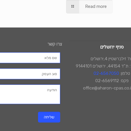
Read more
צרו קשר
סניף ירושלים
 זילברשטיין 4,ירושלים
רושלים 9144101
טלפון:
02-6567050
פקס: 02-6569112