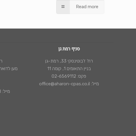
Read more
סניף רמת גן
רח’ ז'בוטינסקי 33, רמת-גן
רח’
בניין התאומים 1, קומה 11
מען לדואר: ת"ד 44154, י
פקס: 02-6569112
מייל: office@aharon-cpas.co.il
מייל: office@aharon-cpas.co.il