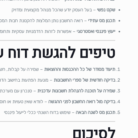
שקט נפשי
– בעל העסק יודע שהכל מנוהל מקצועית ומדויק
תכנון מס עתידי
– רואה החשבון נותן המלצות להקטנת חבות המס
ייעוץ פיננסי ואסטרטגי
– אפשרות לזהות הזדמנויות עסקיות ותחומי
טיפים להגשת דוח ש
תיעוד מסודר של כל ההכנסות וההוצאות
– שמירה על קבלות, חשבונ
בדיקה חודשית של ספרי החשבונות
– מונעת הפתעות בחישוב הדו
שמירה על תוכנה להנהלת חשבונות עדכנית
– סנכרון עם מערכת
בדיקה מול רואה החשבון לפני ההגשה
– לוודא שאין טעויות או חוס
תכנון מס לשנה הבאה
– שימוש בדוח השנתי ככלי לייעול פיננסי
לסיכום