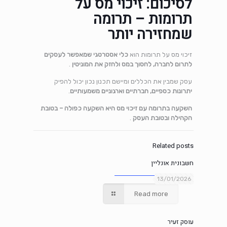
לסיכום: זיכוי מס על
תרומות – תרומה
שמחזירה יותר
זיכוי מס על תרומות הוא
כלי אסטרטגי שמאפשר לעסקים
לתרום לחברה, לחסוך במס ולחזק את המוניטין
.
עסק שמבין את הכללים ומיישם תכנון נכון יכול להפיק
יתרונות כספיים, חברתיים וארגוניים משמעותיים
.
השקעה בתרומה עם זיכוי מס היא השקעה כפולה – בטובת
הקהילה ובטובת העסק
.
Related posts
חשבונית אונליין
13/01/2026
Read more
עוסק זעיר