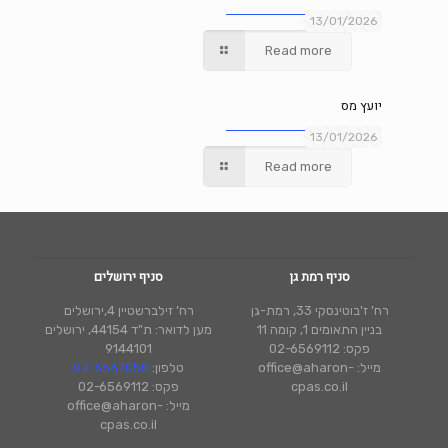
13/01/2026
Read more
יועץ מס
13/01/2026
Read more
סניף רמת גן
סניף ירושלים
רח’ ז'בוטינסקי 33, רמת-גן
רח’ זילברשטיין 4,ירושלים
בניין התאומים 1, קומה 11
מען לדואר: ת"ד 44154, ירושלים
פקס: 02-6569112
9144101
מייל: office@aharon-
טלפון:
02-6567050
cpas.co.il
פקס: 02-6569112
מייל: office@aharon-
cpas.co.il