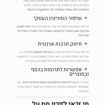
עסק יכול להוריד את חלק מהתרומות שניתנו מהכנסות
החייבות במס, ולהפחית את חבות המס הכוללת. מדובר
בחיסכון כספי אמיתי שמחזיר את ההשקעה בתרומה
.
שיפור המוניטין העסקי
תרומה לעמותות ולמוסדות מוכרים משדרגת את
דימוי העסק,
מחזקת אמון הציבור והלקוחות, ומציבה את החברה כאחריות
חברתית
.
חיזוק תרבות ארגונית
תרומה עם זיכוי מס מחזקת את
תרבות הארגון
ומחברת בין
עובדים, הנהלה וקהילה. היא יכולה לשמש גם ככלי להטמעת
ערכים של נתינה, אחריות חברתית ומעורבות בקהילה.
אפשרות לתרומות בכסף
ובמוצרים
הזיכוי ניתן
גם לתרומות במזומן וגם במוצרים או שירותים
, מה
שמאפשר לעסקים גמישות בהתאמת התרומות לאסטרטגיה
העסקית.
מי זכאי לזיכוי מס על