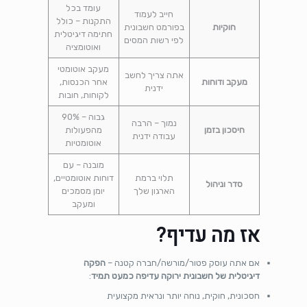
עומד בכל
חייב לעמוד
התקנות – כולל
חוקיות
בפורמט חשבונית
חתימה דיגיטלית
לפי רשות המסים
ואוטומציה
מעקב אוטומטי
אתה צריך לחשב
מעקב ודוחות
אחר הכנסות,
ידנית
לקוחות, חובות
גבוה – 90%
נמוך – הרבה
חיסכון בזמן
מהפעולות
עבודה ידנית
אוטומטיות
מובנה – עם
תלוי ברמת
דוחות אוטומטיים,
סדר וניהול
הארגון שלך
יומן מסמכים
ומעקב
אז מה עדיף?
אם אתה עוסק פטור/מורשה/חברה קטנה –
הפקה
דיגיטלית של חשבונית ירוקה עדיפה כמעט תמיד
:
חסכונית, חוקית, נוחה יותר ונראית מקצועית