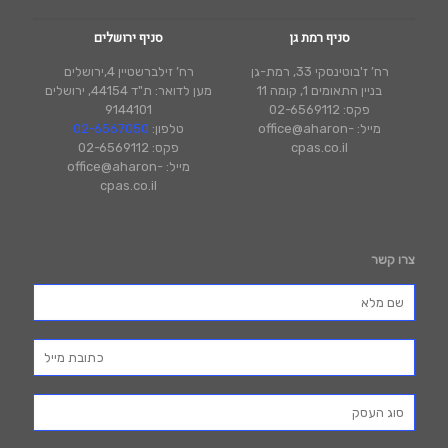
סניף רמת גן
סניף ירושלים
רח’ ז'בוטינסקי 33, רמת-גן
רח’ זילברשטיין 4,ירושלים
בניין התאומים 1, קומה 11
מען לדואר: ת"ד 44154, ירושלים
פקס: 02-6569112
9144101
מייל: office@aharon-
טלפון:
02-6567050
cpas.co.il
פקס: 02-6569112
מייל: office@aharon-
cpas.co.il
צרו קשר