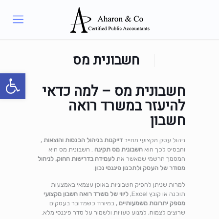
חשבונית מס
פתח סרגל
חשבונית מס – למה כדאי
להיעזר במשרד רואה
חשבון
ניהול עסק מקצועי מחייב
דייקנות בניהול הכנסות והוצאות
,
והבסיס לכך הוא
חשבונית מס תקינה
. חשבונית מס היא
המסמך הרשמי שמאשר את
לעמידה בדרישות החוק, לניהול
מסודר של העסק ולתכנון פיננסי נכון
.
למרות שניתן להפיק חשבוניות באופן עצמאי באמצעות
תוכנה או קובץ Excel,
ליווי של משרד רואה חשבון מקצועי
מספק יתרונות משמעותיים
, במיוחד כשמדובר בעסקים
שרוצים לצמוח, למנוע טעויות ולשמור על סדר פיננסי מלא.