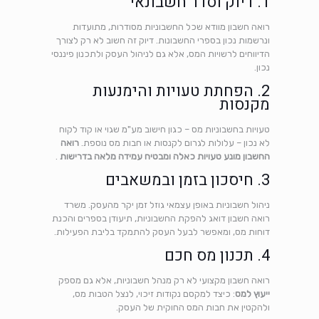
1. דיוק וסדר חשבונאי
רואה חשבון מוודא שכל החשבוניות מסודרות, מתועדות
ונרשמות נכון בספרי החשבונות. דיוק זה חשוב לא רק לצורך
הדיווחים לרשויות המס, אלא גם לניהול העסק ולתכנון פיננסי
נכון.
2. הפחתת טעויות והימנעות
מקנסות
טעויות בחשבוניות מס – כגון חישוב מע"מ שגוי או קוד לקוח
לא נכון – עלולות לגרום לקנסות או חבות מס נוספת.
רואה
החשבון מונע טעויות כאלה ומבטיח עמידה מלאה בדרישות
.
3. חיסכון בזמן ובמשאבים
ניהול חשבוניות באופן עצמאי גוזל זמן יקר מהעסק. משרד
רואה חשבון דואג להפקת החשבוניות, תיעודן בספרים והכנת
דוחות מס, ומאפשר לבעל העסק להתמקד בליבת הפעילות.
4. תכנון מס חכם
רואה חשבון מקצועי לא רק מנהל חשבוניות, אלא גם מספק
ייעוץ למס
: כיצד למקסם נקודות זיכוי, לנצל הטבות מס,
ולהקטין את חבות המס החוקית של העסק.