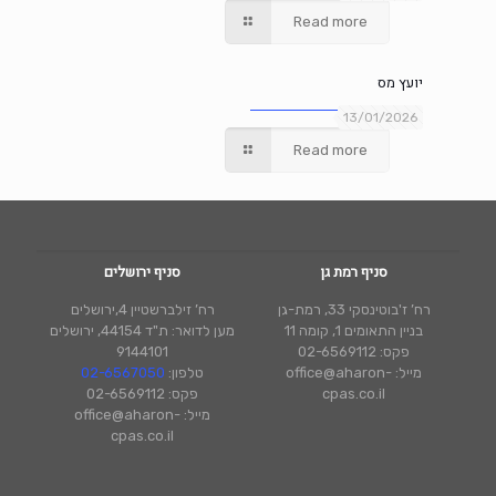
Read more
יועץ מס
13/01/2026
Read more
סניף רמת גן
סניף ירושלים
רח’ ז'בוטינסקי 33, רמת-גן
רח’ זילברשטיין 4,ירושלים
בניין התאומים 1, קומה 11
מען לדואר: ת"ד 44154, ירושלים
פקס: 02-6569112
9144101
מייל: office@aharon-
טלפון:
02-6567050
cpas.co.il
פקס: 02-6569112
מייל: office@aharon-
cpas.co.il