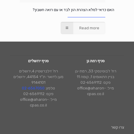
האם כדאי למלא הצהרת הון לבד או עם רואה חשבון?
Read more
סניף רמת גן
סניף ירושלים
רח’ ז'בוטינסקי 33, רמת-גן
רח’ זילברשטיין 4,ירושלים
בניין התאומים 1, קומה 11
מען לדואר: ת"ד 44154, ירושלים
פקס: 02-6569112
9144101
מייל: office@aharon-
טלפון:
02-6567050
cpas.co.il
פקס: 02-6569112
מייל: office@aharon-
cpas.co.il
צרו קשר