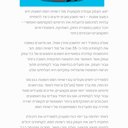
ייצוג העסק ועבודה מקצועית מול רשויות המס השונות היא
כמעט אמנות – רואי חשבון טובים יודעים כיצד להפחית
עלויות למינימום ולהעלות את הרווחים למקסימום האפשרי –
הכל כמובן במסגרת החוק, האתיקה, והסטנדרטיים
המקצועיים הגבוהים ביותר.
אצלנו במשרד רואי החשבון אהרן ושות’, אנו מייצגים נאמנה
את לקוחותינו מזה כ-35 שנה אל מול רשויות המס, תוך
התחשבות קפדנית במאפיינים השונים והמגוונים של כל עסק
ועסק אשר תאפשר את התוצאה הפיננסית הטובה ביותר
עבור העסק. אנו פועלים בנחישות עבור לקוחותינו מתוך
הגישה הפשוטה שהצלחת עסקיהם היא הצלחתנו שלנו.
למשרדינו יחסים מעולים עם רשויות המס השונות כגון מס
הכנסה, מס ערך מוסף (מע"מ) וביטוח לאומי. עם השנים
פיתחנו אינספור יחסי אנוש מקצועיים, אדיבים ומועילים מאוד
עבור קהל לקוחותינו, ואנו גם תמיד עובדים עם האמצעים
הטכנולוגיים המתקדמים ביותר המאפשרים תקשורת ישירה
מהירה עם המערכות הממוחשבות של רשויות המס.
לאחר חתימה על ייפוי כוח המעניק למשרדינו את היכולת
החוקית לייצג את העסק בפני רשויות המס, לקוחותינו יכולים
ליהנות מייצוג מקצועי, הולם, והכי חשוב, חסכוני ומתגמל ככל