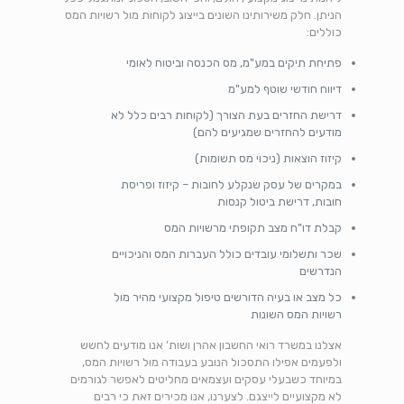
הניתן. חלק משירותינו השונים בייצוג לקוחות מול רשויות המס
כוללים:
פתיחת תיקים במע"מ, מס הכנסה וביטוח לאומי
דיווח חודשי שוטף למע"מ
דרישת החזרים בעת הצורך (לקוחות רבים כלל לא
מודעים להחזרים שמגיעים להם)
קיזוז הוצאות (ניכוי מס תשומות)
במקרים של עסק שנקלע לחובות – קיזוז ופריסת
חובות, דרישת ביטול קנסות
קבלת דו"ח מצב תקופתי מרשויות המס
שכר ותשלומי עובדים כולל העברות המס והניכויים
הנדרשים
כל מצב או בעיה הדורשים טיפול מקצועי מהיר מול
רשויות המס השונות
אצלנו במשרד רואי החשבון אהרן ושות’ אנו מודעים לחשש
ולפעמים אפילו התסכול הנובע בעבודה מול רשויות המס,
במיוחד כשבעלי עסקים ועצמאים מחליטים לאפשר לגורמים
לא מקצועיים לייצגם. לצערנו, אנו מכירים זאת כי רבים