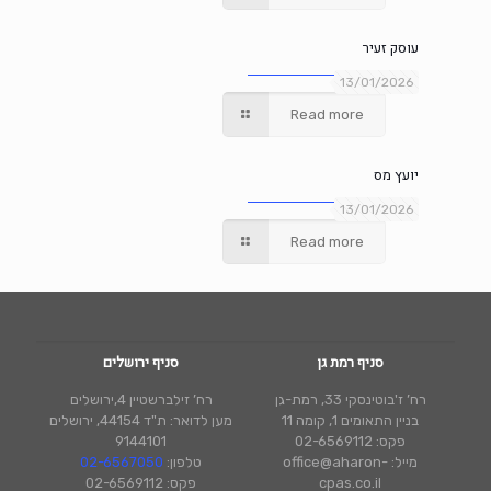
עוסק זעיר
13/01/2026
Read more
יועץ מס
13/01/2026
Read more
סניף רמת גן
סניף ירושלים
רח’ ז'בוטינסקי 33, רמת-גן
רח’ זילברשטיין 4,ירושלים
בניין התאומים 1, קומה 11
מען לדואר: ת"ד 44154, ירושלים
פקס: 02-6569112
9144101
מייל: office@aharon-
טלפון:
02-6567050
cpas.co.il
פקס: 02-6569112