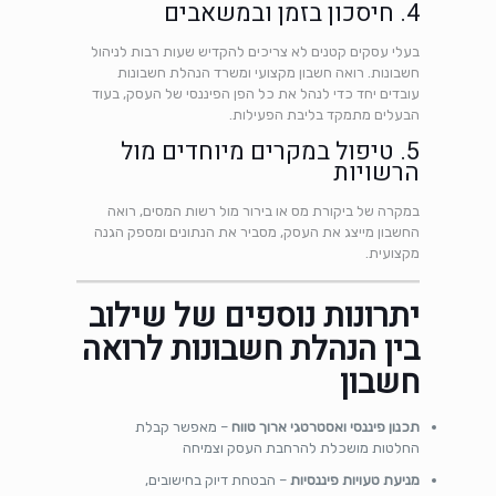
4. חיסכון בזמן ובמשאבים
בעלי עסקים קטנים לא צריכים להקדיש שעות רבות לניהול
חשבונות. רואה חשבון מקצועי ומשרד הנהלת חשבונות
עובדים יחד כדי לנהל את כל הפן הפיננסי של העסק, בעוד
הבעלים מתמקד בליבת הפעילות.
5. טיפול במקרים מיוחדים מול
הרשויות
במקרה של ביקורת מס או בירור מול רשות המסים, רואה
החשבון מייצג את העסק, מסביר את הנתונים ומספק הגנה
מקצועית.
יתרונות נוספים של שילוב
בין הנהלת חשבונות לרואה
חשבון
תכנון פיננסי ואסטרטגי ארוך טווח
– מאפשר קבלת
החלטות מושכלת להרחבת העסק וצמיחה
מניעת טעויות פיננסיות
– הבטחת דיוק בחישובים,