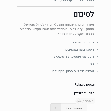
המלצות לצמיחה עסקית ולניהול
לסיכום
משרד הנהלת חשבונות הוא כלי הכרחי לניהול שוטף של
העסק
, אך השילוב עם
משרד רואה חשבון מקצועי
הופך את
הניהול למקצועי, חכם ורווחי:
סדר ודיוק פיננסי
חיסכון בזמן ובמשאבים
תכנון מס ואופטימיזציה פיננסית
נית
עמידה בדרישות החוק ושקט נפשי
Related posts
חשבונית אונליין
13/01/2026
Read more