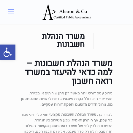
משרד הנהלת
חשבונות
פתח סרגל
משרד הנהלת חשבונות –
למה כדאי להיעזר במשרד
רואה חשבון
ניהול עסק דורש יותר מאשר רק מתן שירותים או מכירת
מוצרים – הוא כולל
בקרה פיננסית, דיווח לרשויות המס, תכנון
מס, ניהול תזרים מזומנים והפקת דוחות עסקיים
.
לצורך כך,
משרד הנהלת חשבונות מקצועי
הוא כלי חיוני עבור
כל עסק, אך היתרון האמיתי נובע משילוב בין הנהלת
החשבונות לבין
ליווי של משרד רואה חשבון מקצועי
. השילוב
הזה מבטיח לא רק סדר פיננסי, אלא גם תכנון חכם, חיסכון