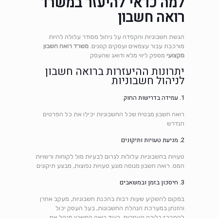
למה כדאי להיעזר במשרד
רואה חשבון
הגשת חשבוניות והקפדה על ניהול מסודר עלולה להיות
מורכבת עבור עצמאים ועסקים קטנים.
משרד רואה חשבון
מקצועי
מספק ליווי מלא ודואג שהעסק
יתרונות ההיעזרות ברואה חשבון
לניהול חשבוניות
1. עמידה בדרישות החוק
רואה חשבון מבטיח שכל החשבוניות יכילו את כל הפרטים
הנדרש
2. מניעת טעויות ותיקונים
טעויות בחשבוניות עלולות לגרום לבעיות מול לקוחות ורשויות
המס. רואה חשבון מנוסה מונע טעויות נפוצות, מבצע תיקונים
3. חיסכון בזמן ובמשאבים
במקום להשקיע שעות רבות בהכנת חשבוניות, מעקב אחרן
והזנתן במערכת הנהלת החשבונות, בעל העסק יכול
להתרכז בליבה העסקית, בעוד רואה החשבון מנהל את