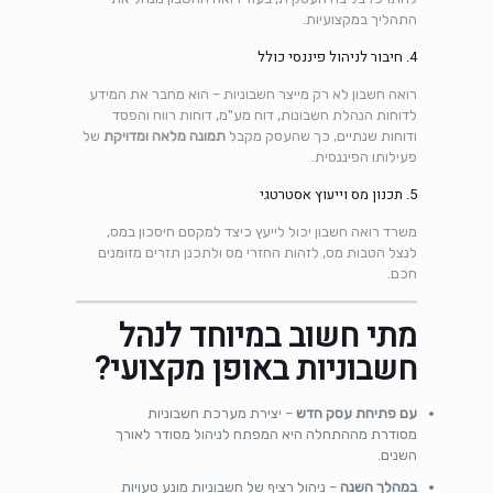
התהליך במקצועיות.
4. חיבור לניהול פיננסי כולל
רואה חשבון לא רק מייצר חשבוניות – הוא מחבר את המידע
לדוחות הנהלת חשבונות, דוח מע"מ, דוחות רווח והפסד
ודוחות שנתיים, כך שהעסק מקבל
תמונה מלאה ומדויקת
של
פעילותו הפיננסית.
5. תכנון מס וייעוץ אסטרטגי
משרד רואה חשבון יכול לייעץ כיצד למקסם חיסכון במס,
לנצל הטבות מס, לזהות החזרי מס ולתכנן תזרים מזומנים
חכם.
מתי חשוב במיוחד לנהל
חשבוניות באופן מקצועי?
עם פתיחת עסק חדש
– יצירת מערכת חשבוניות
מסודרת מההתחלה היא המפתח לניהול מסודר לאורך
השנים.
במהלך השנה
– ניהול רציף של חשבוניות מונע טעויות