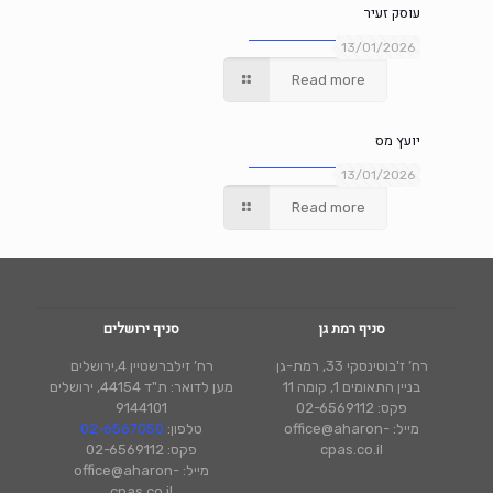
עוסק זעיר
13/01/2026
Read more
יועץ מס
13/01/2026
Read more
סניף רמת גן
סניף ירושלים
רח’ ז'בוטינסקי 33, רמת-גן
רח’ זילברשטיין 4,ירושלים
בניין התאומים 1, קומה 11
מען לדואר: ת"ד 44154, ירושלים
פקס: 02-6569112
9144101
מייל: office@aharon-
טלפון:
02-6567050
cpas.co.il
פקס: 02-6569112
מייל: office@aharon-
cpas.co.il