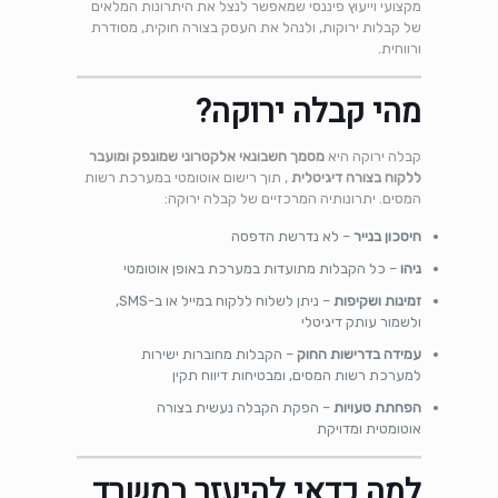
מקצועי וייעוץ פיננסי שמאפשר לנצל את היתרונות המלאים
של קבלות ירוקות, ולנהל את העסק בצורה חוקית, מסודרת
ורווחית.
מהי קבלה ירוקה?
קבלה ירוקה היא
מסמך חשבונאי אלקטרוני שמונפק ומועבר
ללקוח בצורה דיגיטלית
, תוך רישום אוטומטי במערכת רשות
המסים. יתרונותיה המרכזיים של קבלה ירוקה:
חיסכון בנייר
– לא נדרשת הדפסה
ניהו
– כל הקבלות מתועדות במערכת באופן אוטומטי
זמינות ושקיפות
– ניתן לשלוח ללקוח במייל או ב-SMS,
ולשמור עותק דיגיטלי
עמידה בדרישות החוק
– הקבלות מחוברות ישירות
למערכת רשות המסים, ומבטיחות דיווח תקין
הפחתת טעויות
– הפקת הקבלה נעשית בצורה
אוטומטית ומדויקת
למה כדאי להיעזר במשרד