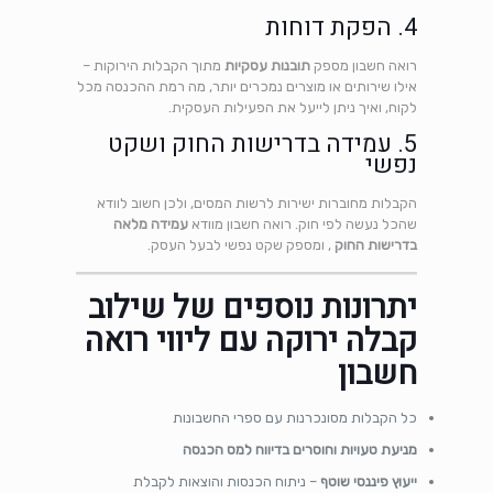
4. הפקת דוחות
רואה חשבון מספק
תובנות עסקיות
מתוך הקבלות הירוקות –
אילו שירותים או מוצרים נמכרים יותר, מה רמת ההכנסה מכל
לקוח, ואיך ניתן לייעל את הפעילות העסקית.
5. עמידה בדרישות החוק ושקט
נפשי
הקבלות מחוברות ישירות לרשות המסים, ולכן חשוב לוודא
שהכל נעשה לפי חוק. רואה חשבון מוודא
עמידה מלאה
בדרישות החוק
, ומספק שקט נפשי לבעל העסק.
יתרונות נוספים של שילוב
קבלה ירוקה עם ליווי רואה
חשבון
כל הקבלות מסונכרנות עם ספרי החשבונות
מניעת טעויות וחוסרים בדיווח למס הכנסה
ייעוץ פיננסי שוטף
– ניתוח הכנסות והוצאות לקבלת