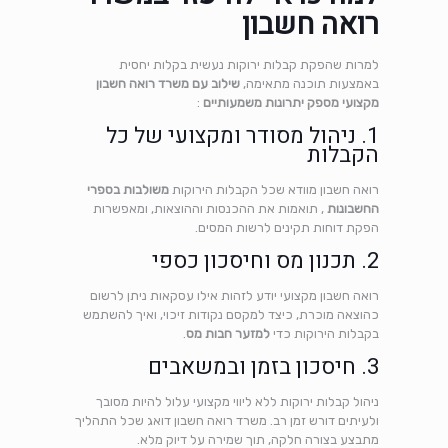
רואה חשבון
למרות שהפקת קבלות ירוקות נעשית בקלות יחסית
באמצעות תוכנה מתאימה,
שילוב עם משרד רואה חשבון
מקצועי מספק יתרונות משמעותיים
:
1. ניהול מסודר ומקצועי של כל
הקבלות
רואה חשבון מוודא שכל הקבלות הירוקות
משולבות בספרי
החשבונות
, תואמות את ההכנסות וההוצאות, ומאפשרות
הפקת דוחות תקינים לרשות המסים.
2. תכנון מס וחיסכון כספי
רואה חשבון מקצועי יודע לזהות אילו עסקאות ניתן לרשום
כהוצאה מוכרת, כיצד למקסם נקודות זיכוי, ואיך להשתמש
בקבלות הירוקות כדי
למזער חבות מס
.
3. חיסכון בזמן ובמשאבים
ניהול קבלות ירוקות ללא ליווי מקצועי עלול להיות מסובך
ולעיתים דורש זמן רב. משרד רואה חשבון דואג שכל התהליך
מתבצע בצורה חלקה, תוך שמירה על דיוק מלא.