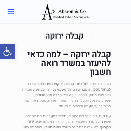
קבלה ירוקה
פתח סרגל
קבלה ירוקה – למה כדאי
להיעזר במשרד רואה
חשבון
בעידן הדיגיטלי של היום,
קבלות ירוקות הפכו לכלי מרכזי
לניהול עסק
, הן מבחינת ניהול פיננסי נכון והן מבחינת עמידה
בדרישות החוק. קבלה ירוקה היא
קבלה אלקטרונית
,
שמחליפה את הקבלות הנייר המסורתיות ומספקת יתרונות
רבים לבעל העסק וללקוחות כאחד.
עם זאת, ניהול קבלות ירוקות, חיבור למערכות מס הכנסה,
שמירה על סדר חשבונאי וחיבור לדוחות מס מחייבים
ידע
מקצועי
. כאן נכנס לתמונה
משרד רואה חשבון
, שמספק ליווי