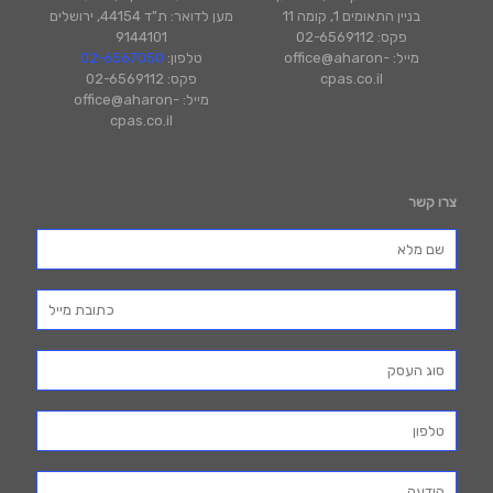
בניין התאומים 1, קומה 11
מען לדואר: ת"ד 44154, ירושלים
פקס: 02-6569112
9144101
מייל: office@aharon-
טלפון:
02-6567050
cpas.co.il
פקס: 02-6569112
מייל: office@aharon-
cpas.co.il
צרו קשר