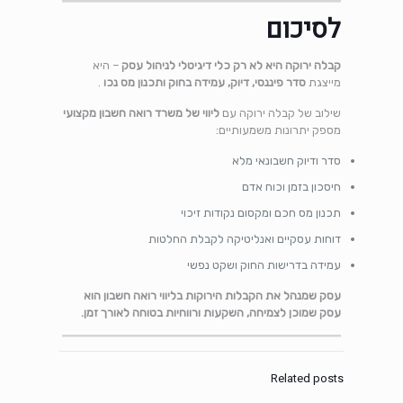
לסיכום
קבלה ירוקה היא לא רק כלי דיגיטלי לניהול עסק
– היא
מייצגת
סדר פיננסי, דיוק, עמידה בחוק ותכנון מס נכו
.
שילוב של קבלה ירוקה עם
ליווי של משרד רואה חשבון מקצועי
מספק יתרונות משמעותיים:
סדר ודיוק חשבונאי מלא
חיסכון בזמן וכוח אדם
תכנון מס חכם ומקסום נקודות זיכוי
דוחות עסקיים ואנליטיקה לקבלת החלטות
עמידה בדרישות החוק ושקט נפשי
עסק שמנהל את הקבלות הירוקות בליווי רואה חשבון הוא
עסק שמוכן לצמיחה, השקעות ורווחיות בטוחה לאורך זמן.
Related posts