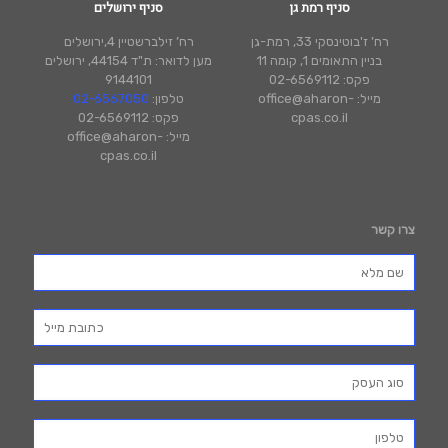
סניף רמת גן
סניף ירושלים
רח’ ז'בוטינסקי 33, רמת-גן
רח’ זילברשטיין 4,ירושלים
בניין התאומים 1, קומה 11
מען לדואר: ת"ד 44154, ירושלים
פקס: 02-6569112
9144101
מייל: office@aharon-
טלפון:
02-6567050
cpas.co.il
פקס: 02-6569112
מייל: office@aharon-
cpas.co.il
צרו קשר