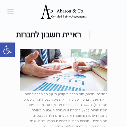
ראיית חשבון לחברות
פתח סרגל
במדינת ישראל, חוק החברות קובע כי על כל חברה למנות
רואה חשבון. בנוסף, על פי הוראות מס הכנסה (ניהול פנקסי
חשבונות), כאשר חברה עוברת מחזור כספי מסוים ישנה
חובה חוקית לבצע בחברה זו הנהלת חשבונות כפולה.
לחברות ישנה גם חובה חוקית להגיש דו”חות כספיים
תקופתיים – חברות פרטיות נדרשות להגיש דו”ח שנתי
וחברות ציבוריות נדרשות להגיש דו”ח רבעוני.