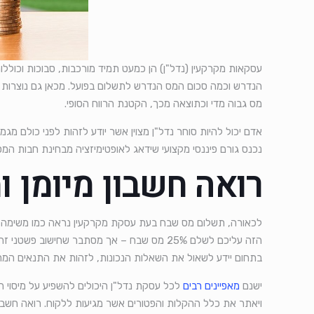
עסקאות מקרקעין (נדל"ן) הן כמעט תמיד מורכבות, סבוכות וכוללות
הנדרש וכמה סכום המס הנדרש לתשלום בפועל. מכאן גם נוצרות ב
מס גבוה מדי וכתוצאה מכך, הקטנת הרווח הסופי.
אדם יכול להיות סוחר נדל"ן מצוין אשר יודע לזהות לפני כולם מג
נכנס גורם פיננסי מקצועי שידאג לאופטימיזציה מבחינת חבות המס
רואה חשבון מיומן 
הזה עליכם לשלם 25% מס שבח – אך מסתבר שחי
בתחום יידע לשאול את השאלות הנכונות, לזהות את התנאים המתא
ישנם
מאפיינים רבים
לכל עסקת נדל"ן היכולים להשפיע על מיסוי ה
ויאתר את כלל ההקלות והפטורים אשר מגיעות ללקוח. רואה חשבון