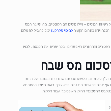
רשויות המיסים – אילו מיסים הם רלוונטיים, מהו שיעור המס
 הבנה וידע בתחום הקשור
למיסוי מקרקעין
יכול להוביל לתשלום
ת הפטורים וההחזרים האפשריים, ובכך יפחית את הכנסתו. לכאן
וסכום מס שבח
שבח הוא 25% על הרווח. נשמע פשוט וקל, לא? רכשתם נדל"ן ולאחר זמן כלשהו מכרתם אותו ברווח מסוים, ועל הרווח
 ולעתים אף יגרום לתשלום מס גבוה ללא צורך. רואה חשבון המתמחה
טקסט החשבונאי החוקי האופטימלי עבור הלקוח.
ע