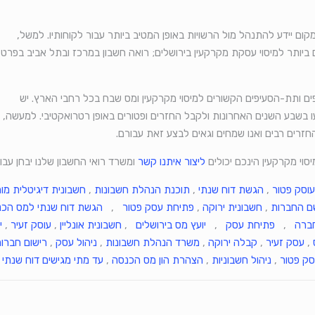
ום יידע להתנהל מול הרשויות באופן המטיב ביותר עבור לקוחותיו. למשל,
 ביותר למיסוי עסקת מקרקעין בירושלים; רואה חשבון במרכז ובתל אביב בפרט,
ים ותת-הסעיפים הקשורים למיסוי מקרקעין ומס שבח בכל רחבי הארץ. יש
ו בשבע השנים האחרונות ולקבל החזרים ופטורים באופן רטרואקטיבי. למעשה,
חזרים רבים ואנו שמחים וגאים לבצע זאת עבורם.
סוי מקרקעין הינכם יכולים
ליצור איתנו קשר
ומשרד רואי החשבון שלנו יבחן עבור
עוסק פטור
,
הגשת דוח שנתי
,
תוכנת הנהלת חשבונות
,
חשבונית דיגיטלית מו
ם החברות
,
חשבונית ירוקה
,
פתיחת עסק פטור
,
הגשת דוח שנתי למס הכ
ברה
,
פתיחת עסק
,
יועץ מס בירושלים
,
חשבונית אונליין
,
עוסק זעיר
,
י
,
עסק זעיר
,
קבלה ירוקה
,
משרד הנהלת חשבונות
,
ניהול עסק
,
רישום חברו
סק פטור
,
ניהול חשבוניות
,
הצהרת הון מס הכנסה
,
עד מתי מגישים דוח שנתי
,