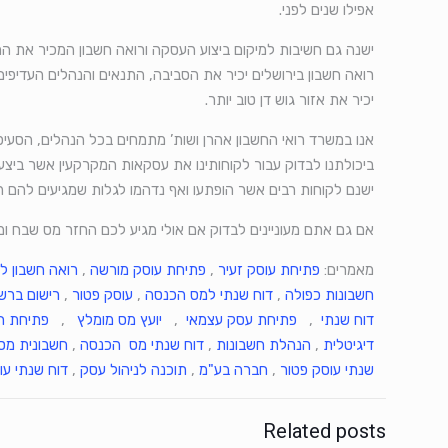
אפילו שנים לפני.
ישנה גם חשיבות למיקום ביצוע העסקה ורואה חשבון המכיר את המק
רואה חשבון בירושלים יכיר את הסביבה, התנאים והנהלים העדיפים
יכיר את אזור גוש דן טוב יותר.
אנו במשרד רואי החשבון אהרן ושות’ מתמחים בכל הנהלים, הסעיפ
ביכולתנו לבדוק עבור לקוחותינו את עסקאות המקרקעין אשר ביצע
ישנם לקוחות רבים אשר הופתעו ואף נדהמו לגלות שמגיעים להם ה
אם גם אתם מעוניינים לבדוק אם אולי מגיע לכם החזר מס שבח ומי
מאמרים:
פתיחת עוסק זעיר
,
פתיחת עוסק מורשה
,
רואה חשבון ל
חשבונות כפולה
,
דוח שנתי למס הכנסה
,
עוסק פטור
,
רישום ברש
דוח שנתי
,
פתיחת עסק עצמאי
,
יועץ מס מומלץ
,
פתיחת ח
דיגיטלית
,
הנהלת חשבונות
,
דוח שנתי מס הכנסה
,
חשבונית מס
שנתי עוסק פטור
,
חברה בע"מ
,
תוכנה לניהול עסק
,
דוח שנתי עו
Related posts