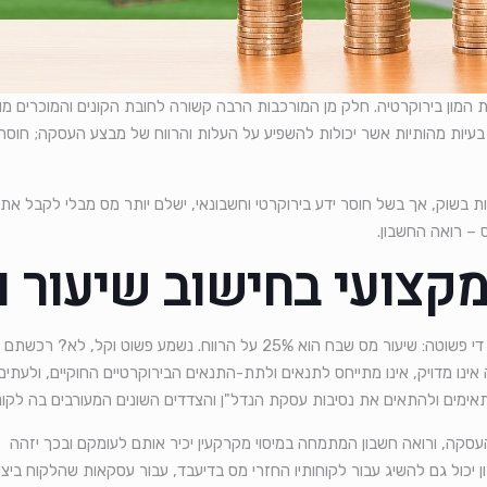
 המון בירוקרטיה. חלק מן המורכבות הרבה קשורה לחובת הקונים והמוכרים מול 
עיות מהותיות אשר יכולות להשפיע על העלות והרווח של מבצע העסקה; חוסר
מות בשוק, אך בשל חוסר ידע בירוקרטי וחשבונאי, ישלם יותר מס מבלי לקבל א
 – רואה החשבון.
ומקצועי בחישוב שיעור 
לכאורה, תשלום מס שבח בעת עסקת מקרקעין נראה כמו משימה די פשוטה: שיעור מס 
שוב פשטני זה אינו מדויק, אינו מתייחס לתנאים ולתת-התנאים הבירוקרטיים החוקיים,
ימים ולהתאים את נסיבות עסקת הנדל"ן והצדדים השונים המעורבים בה לקונ
עסקה, ורואה חשבון המתמחה במיסוי מקרקעין יכיר אותם לעומקם ובכך יזהה
 יכול גם להשיג עבור לקוחותיו החזרי מס בדיעבד, עבור עסקאות שהלקוח ביצ