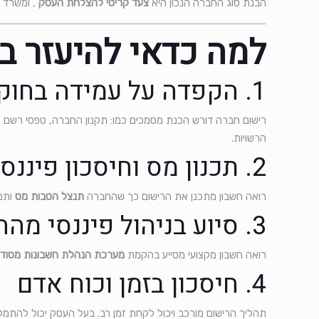
הבנת סוג החברה הנכון היא
צעד קריטי להצלחת העסק
, ומשרד 
למה כדאי להיעזר ב
1. הקפדה על עמידה בחוק
רישום חברה דורש הכנת מסמכים כמו: תקנון החברה, טפסי רשם הח
הרשויות.
2. תכנון מס וחיסכון פיננסי
רואה חשבון מתכנן את הרישום כך שהחברה
תנצל הטבות מס
ותמז
3. סיוע בניהול פיננסי מההתחלה
רואה חשבון מקצועי מסייע בהקמת
מערכת הנהלת חשבונות מסוד
4. חיסכון בזמן וכוח אדם
תהליך הרישום מורכב ויכול לקחת זמן רב. בעל העסק יכול להתמ