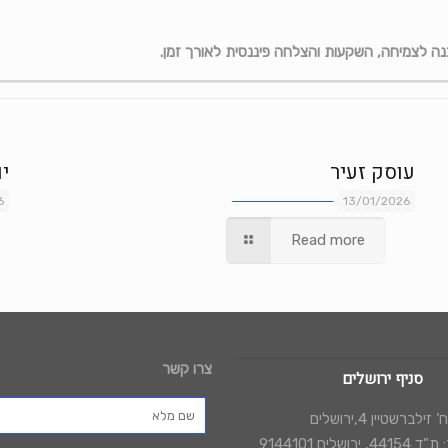
נה לצמיחה, השקעות והצלחה פיננסית לאורך זמן.
עוסק זעיר
י
6
13/01/2026
Read more
צרו קשר
סניף ירושלים
 זילברשטיין 4,ירושלים
רושלים 9144101