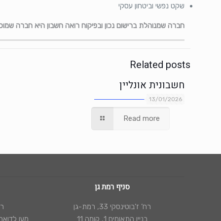
שקט נפשי וביטחון עסקי
חברה שמנוהלת ברישום נכון ובפיקוח רואה חשבון היא חברה שמוכ
Related posts
חשבונית אונליין
13/01/2026
Read more
סניף רמת גן
רח’ ז'בוטינסקי 33, רמת-גן
רח’
בניין התאומים 1, קומה 11
מען לדואר: ת"ד 44154, י