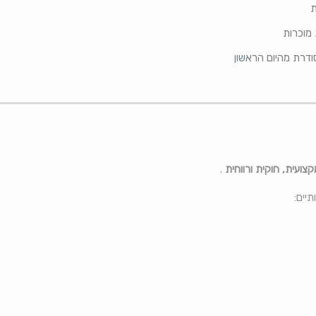
ת
 מוכרות
דרת מהיום הראשון
ועית, חוקית ורווחית
.
יים: