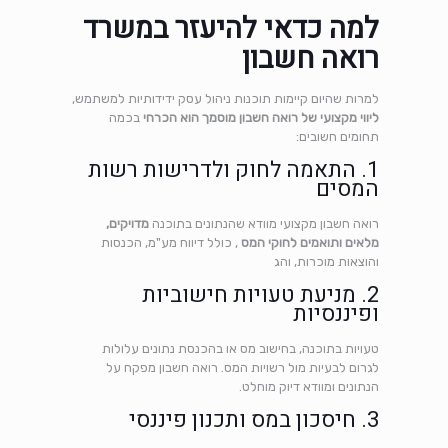
למה כדאי להיעזר במשרד
רואה חשבון
למרות שהיום קיימות תוכנות ניהול עסק ידידותיות למשתמש,
ליווי מקצועי של רואה חשבון מוסמך הוא הכרחי
בכמה
תחומים חשובים:
1. התאמה לחוק ולדרישות רשות
המסים
רואה חשבון מקצועי מוודא שהנתונים בתוכנה
מדויקים,
מלאים ותואמים לחוקי המס
, כולל דיווח מע"מ, הכנסות
והוצאות מוכרות, והג
2. מניעת טעויות חישוביות
ופיננסיות
טעויות בתוכנה, בחישוב מס או בהכנסת נתונים עלולות
לגרום לבעיות מול רשויות המס. רואה חשבון מפקח על
הנתונים ומוודא דיוק מוחלט.
3. חיסכון במס ותכנון פיננסי