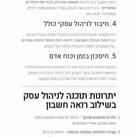
רואה חשבון יכול לזהות
הוצאות מוכרות, זיכויי מס והחזרים
אפשריים
, וכן לתכנן את העסק בצורה שממקסמת רווחים
ומפחיתה חבות מס.
4. חיבור לניהול עסקי כולל
ליווי מקצועי מבטיח שהנתונים בתוכנה ישולבו בצורה נכונה
עם
דוחות הנהלת חשבונות, דוחות רווח והפסד ודוחות שנתיים
, מה שמעניק תמונה פיננסית מלאה של העסק.
5. חיסכון בזמן וכוח אדם
במקום לנסות להבין לבד את כל הנתונים, התראות ותהליכי
החישוב בתוכנה, בעל העסק יכול להתרכז בליבת העסק,
בעוד רואה החשבון מנהל את המידע באופן מקצועי.
יתרונות תוכנה לניהול עסק
בשילוב רואה חשבון
תזרים מזומנים מבוקר
– ניהול הכנסות והוצאות בזמן
אמת ומעקב אחרי תשלומים.
קבלת החלטות עסקיות חכמות
– דוחות ברורים