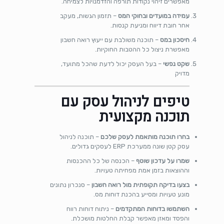
מאפשרים זיהוי נקודות תורפה והזדמנויות לצמיחה.
עמידה במועדים ובחוקי המס
– תזמון הגשות, מעקב
אחר חובת דיווח ומניעת קנסות.
חיסכון במס
– תוכנה משולבת עם ייעוץ רואה חשבון
מאפשרת ניצול כל ההטבות החוקיות.
שקט נפשי
– בעל העסק יכול לדעת שהכל מתועד,
מדויק
טיפים לניהול עסק עם
תוכנה מקצועית
בחרו תוכנה מותאמת לעסק שלכם
– תוכנה לניהול
עסק קטן שונה ממערכת ERP לעסקים גדולים.
שמרו על עדכון שוטף
– הכנסה של כל ההכנסות
וההוצאות בזמן אמת מפחיתה טעויות.
בצעו בדיקה תקופתית מול רואה חשבון
– סנכרון נתונים
מונע טעויות ומסייע בהכנת דוחות מס.
השתמשו בדוחות המתקדמים
– ניתוח דוחות רווח
והפסד ומאזן מאפשר קבלת החלטות מושכלת.