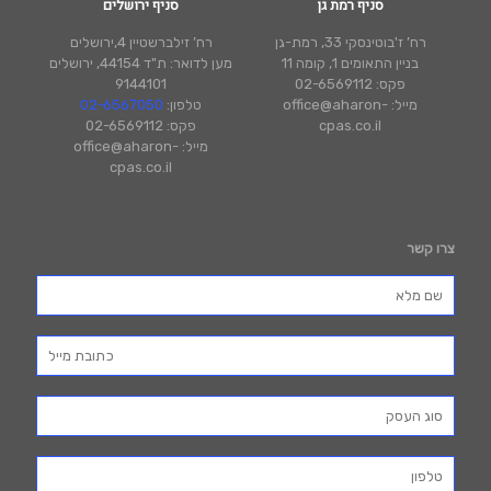
סניף רמת גן
סניף ירושלים
רח’ ז'בוטינסקי 33, רמת-גן
רח’ זילברשטיין 4,ירושלים
בניין התאומים 1, קומה 11
מען לדואר: ת"ד 44154, ירושלים
פקס: 02-6569112
9144101
מייל: office@aharon-
טלפון:
02-6567050
cpas.co.il
פקס: 02-6569112
מייל: office@aharon-
cpas.co.il
צרו קשר