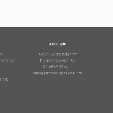
סניף רמת גן
רח’ ז'בוטינסקי 33, רמת-גן
רח’
בניין התאומים 1, קומה 11
מען לדואר: ת"ד 44154, י
פקס: 02-6569112
מייל: office@aharon-cpas.co.il
מייל: office@aharon-cpas.co.il