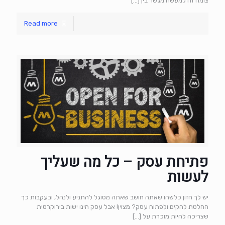
צומח זה למעשה מגשר בין
[…]
Read more
פתיחת עסק – כל מה שעליך
לעשות
יש לך חזון כלשהו שאתה חושב שאתה מסוגל להתניע ולנהל, ובעקבות כך
החלטת להקים ולפתוח עסק? מצוין! אבל עסק הינו ישות בירוקרטית
שצריכה להיות מוכרת על
[…]