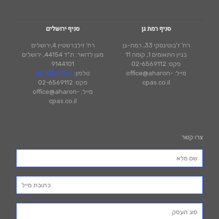
סניף רמת גן
סניף ירושלים
רח’ ז'בוטינסקי 33, רמת-גן
רח’ זילברשטיין 4,ירושלים
בניין התאומים 1, קומה 11
מען לדואר: ת"ד 44154, ירושלים
פקס: 02-6569112
9144101
מייל: office@aharon-
טלפון:
02-6567050
cpas.co.il
פקס: 02-6569112
מייל: office@aharon-
cpas.co.il
צרו קשר