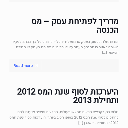
מדריך לפתיחת עסק – מס
הכנסה
אם התחלת לעסוק בעסק או במשלח יד עליך להודיע על כך בכתב לפקיד
השומה באזור בו מתנהל העסק לא יאוחר מיום פתיחת העסק או תחילת
העיסוק
[…]
Read more
היערכות לסוף שנת המס 2012
ותחילת 2013
שלום רב, בקבצים הבאים תמצאו פעולות, המלצות וטיפים שיעזרו לכם
להתכונן לסוף שנת המס 2012 באופן הטוב ביותר. היערכות לסוף שנת המס
2012- מתומצת – אהרן
[…]