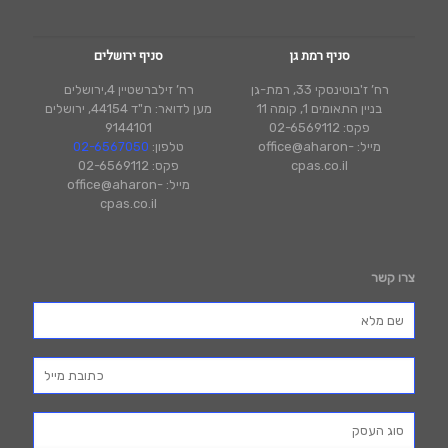
סניף רמת גן
סניף ירושלים
רח’ ז'בוטינסקי 33, רמת-גן
רח’ זילברשטיין 4,ירושלים
בניין התאומים 1, קומה 11
מען לדואר: ת"ד 44154, ירושלים
פקס: 02-6569112
9144101
מייל: office@aharon-
טלפון:
02-6567050
cpas.co.il
פקס: 02-6569112
מייל: office@aharon-
cpas.co.il
צרו קשר