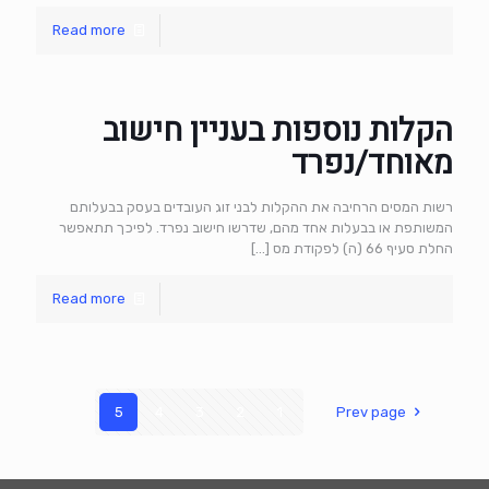
Read more
הקלות נוספות בעניין חישוב
מאוחד/נפרד
רשות המסים הרחיבה את ההקלות לבני זוג העובדים בעסק בבעלותם
המשותפת או בבעלות אחד מהם, שדרשו חישוב נפרד. לפיכך תתאפשר
החלת סעיף 66 (ה) לפקודת מס
[…]
Read more
5
4
3
2
1
Prev page