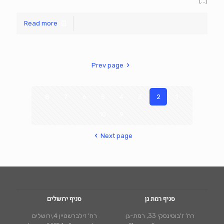
[…]
Read more
Prev page
8
7
6
5
4
3
2
1
10
9
Next page
סניף רמת גן
סניף ירושלים
רח’ ז'בוטינסקי 33, רמת-גן
רח’ זילברשטיין 4,ירושלים