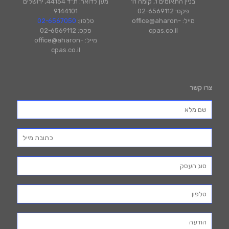
בניין התאומים 1, קומה 11
מען לדואר: ת"ד 44154, ירושלים
פקס: 02-6569112
9144101
מייל: office@aharon-
טלפון:
02-6567050
cpas.co.il
פקס: 02-6569112
מייל: office@aharon-
cpas.co.il
צרו קשר