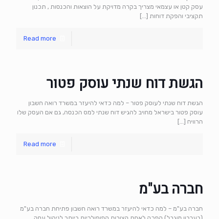
עסק קטן או עצמאי מצריך בקרה מדויקת על הוצאות והכנסות , תכנון
תקציבי והפקת דוחות
[…]
Read more
הגשת דוח שנתי עוסק פטור
הגשת דוח שנתי לעוסק פטור – למה כדאי להיעזר במשרד רואה חשבון
עוסק פטור בישראל מחויב להגיש דוח שנתי למס הכנסה, גם אם העסק שלו
הרוויח
[…]
Read more
חברה בע"מ
חברה בע"מ – למה כדאי להיעזר במשרד רואה חשבון פתיחת חברה בע"מ
(בערבון מוגבל) הפכה לאחת הצורות הפופולריות ביותר לניהול עסק