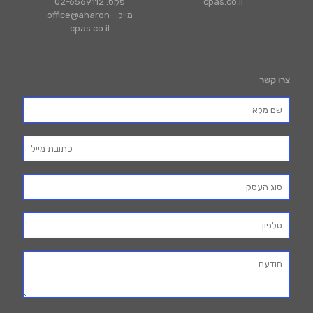
cpas.co.il
פקס: 02-6569112
מייל: office@aharon-
cpas.co.il
צרו קשר