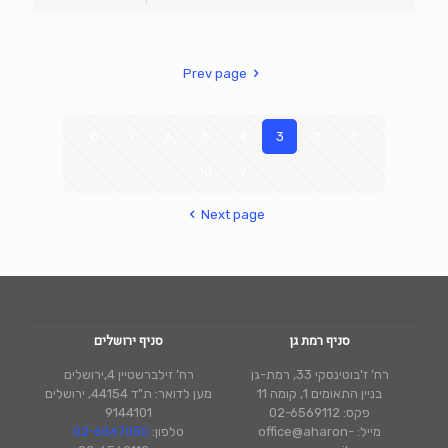
Prev page
8
7
6
5
4
3
2
1
10
9
Next page
סניף רמת גן
סניף ירושלים
רח’ ז'בוטינסקי 33, רמת-גן
רח’ זילברשטיין 4,ירושלים
בניין התאומים 1, קומה 11
מען לדואר: ת"ד 44154, ירושלים
פקס: 02-6569112
9144101
מייל: office@aharon-
טלפון:
02-6567050